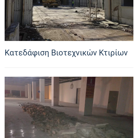
Κατεδάφιση Βιοτεχνικών Κτιρίων